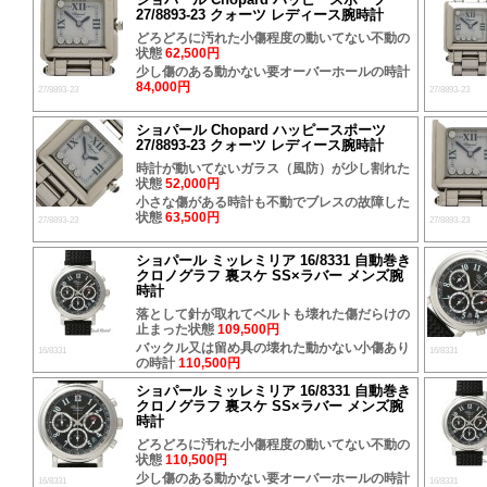
27/8893-23 クォーツ レディース腕時計
どろどろに汚れた小傷程度の動いてない不動の
状態
62,500円
少し傷のある動かない要オーバーホールの時計
84,000円
27/8893-23
27/8893-23
ショパール Chopard ハッピースポーツ
27/8893-23 クォーツ レディース腕時計
時計が動いてないガラス（風防）が少し割れた
状態
52,000円
小さな傷がある時計も不動でブレスの故障した
状態
63,500円
27/8893-23
27/8893-23
ショパール ミッレミリア 16/8331 自動巻き
クロノグラフ 裏スケ SS×ラバー メンズ腕
時計
落として針が取れてベルトも壊れた傷だらけの
止まった状態
109,500円
バックル又は留め具の壊れた動かない小傷あり
16/8331
16/8331
の時計
110,500円
ショパール ミッレミリア 16/8331 自動巻き
クロノグラフ 裏スケ SS×ラバー メンズ腕
時計
どろどろに汚れた小傷程度の動いてない不動の
状態
110,500円
少し傷のある動かない要オーバーホールの時計
16/8331
16/8331