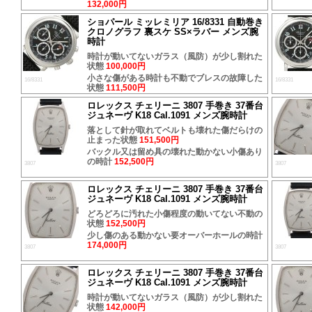
132,000円
ショパール ミッレミリア 16/8331 自動巻き
クロノグラフ 裏スケ SS×ラバー メンズ腕
時計
時計が動いてないガラス（風防）が少し割れた
状態
100,000円
小さな傷がある時計も不動でブレスの故障した
16/8331
16/8331
状態
111,500円
ロレックス チェリーニ 3807 手巻き 37番台
ジュネーヴ K18 Cal.1091 メンズ腕時計
落として針が取れてベルトも壊れた傷だらけの
止まった状態
151,500円
バックル又は留め具の壊れた動かない小傷あり
の時計
152,500円
3807
3807
ロレックス チェリーニ 3807 手巻き 37番台
ジュネーヴ K18 Cal.1091 メンズ腕時計
どろどろに汚れた小傷程度の動いてない不動の
状態
152,500円
少し傷のある動かない要オーバーホールの時計
174,000円
3807
3807
ロレックス チェリーニ 3807 手巻き 37番台
ジュネーヴ K18 Cal.1091 メンズ腕時計
時計が動いてないガラス（風防）が少し割れた
状態
142,000円