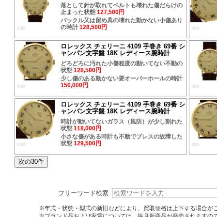
落として針が取れてベルトも壊れた傷だらけの
止まった状態
127,500円
バックル又は留め具の壊れた動かない小傷あり
の時計
128,500円
4109
4109
ロレックス チェリーニ 4109 手巻き 69番 シ
ャンパン文字盤 18K レディース腕時計
どろどろに汚れた小傷程度の動いてない不動の
状態
128,500円
少し傷のある動かない要オーバーホールの時計
150,000円
4109
4109
ロレックス チェリーニ 4109 手巻き 69番 シ
ャンパン文字盤 18K レディース腕時計
時計が動いてないガラス（風防）が少し割れた
状態
118,000円
小さな傷がある時計も不動でブレスの故障した
状態
129,500円
4109
4109
フリーワード検索
※年式・状態・型式の新旧などにより、買取価格は上下する場合が
※ブランド品および家電については、毎月新商品が発売されますの