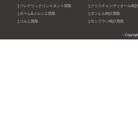
|
フレデリックコンスタント買取
|
クリスチャンディオール時
|
ボーム&メルシエ買取
|
ダンヒル時計買取
|
コルム買取
|
モンブラン時計買取
- Copyrig