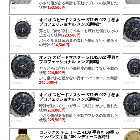
小さな傷がある時計も不動でブレスの故障した
状態
153,500円
3807
3807
オメガ スピードマスター ST145.022 手巻き
プロフェッショナル メンズ腕時計
落として針が取れてベルトも壊れた傷だらけの
止まった状態
223,500円
バックル又は留め具の壊れた動かない小傷あり
の時計
224,500円
ST145.022
ST145.022
オメガ スピードマスター ST145.022 手巻き
プロフェッショナル メンズ腕時計
どろどろに汚れた小傷程度の動いてない不動の
状態
224,500円
少し傷のある動かない要オーバーホールの時計
246,000円
ST145.022
ST145.022
オメガ スピードマスター ST145.022 手巻き
プロフェッショナル メンズ腕時計
時計が動いてないガラス（風防）が少し割れた
状態
214,000円
小さな傷がある時計も不動でブレスの故障した
状態
225,500円
ST145.022
ST145.022
ロレックス チェリーニ 4109 手巻き 69番 シ
ャンパン文字盤 18K レディース腕時計