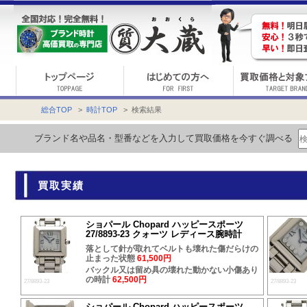
総合TOP
>
時計TOP
> 検索結果
ブランド名や品名・型番などを入力して買取価格を今すぐ調べる
買取実績
ショパール Chopard ハッピースポーツ
27/8893-23 クォーツ レディース腕時計
落として針が取れてベルトも壊れた傷だらけの
止まった状態
61,500円
バックル又は留め具の壊れた動かない小傷あり
の時計
62,500円
27/8893-23
27/8893-23
ショパール Chopard ハッピースポーツ