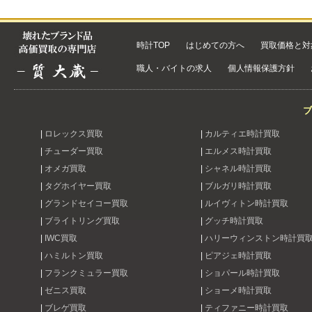
時計TOP
はじめての方へ
買取価格と対
職人・バイトの求人
個人情報保護方針
ブ
|
ロレックス買取
|
カルティエ時計買取
|
チューダー買取
|
エルメス時計買取
|
オメガ買取
|
シャネル時計買取
|
タグホイヤー買取
|
ブルガリ時計買取
|
グランドセイコー買取
|
ルイヴィトン時計買取
|
ブライトリング買取
|
グッチ時計買取
|
IWC買取
|
ハリーウィンストン時計買
|
ハミルトン買取
|
ピアジェ時計買取
|
フランクミュラー買取
|
ショパール時計買取
|
ゼニス買取
|
ショーメ時計買取
|
ブレゲ買取
|
ティファニー時計買取