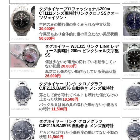
メンズ腕時計 1
メンズ腕時計 17/
タグホイヤープロフェッショナル200m
CT1111メンズ腕時計リンククロノSSクオー
ツジェイソン・
本体のみの擦れ傷の多くみられる中古状態
30,000円
付属品もあり全体的に傷の目立たない美品状態
50,000円
メンズ腕時計17/
メンズ腕時計17
タグホイヤー WJ1315 リンク LINK レデ
ィース腕時計 200m ピンクシェル文字盤
SS
傷は少ないが電池の切れている動作してい
ない状態
20,000円
レディース腕時計17/
風防にも傷のない動作もしている美品状態
26,000円
メンズ腕時計17
タグホイヤー リンク クロノグラフ
CJF2115.BA0576 自動巻き メンズ腕時計
落として針が取れてベルトも壊れた傷だらけの
止まった状態
10,500円
バックル又は留め具の壊れた動かない小傷あり
の時計
11,500円
CJF2115.BA0576
CJF2115.BA05
タグホイヤー リンク クロノグラフ
CJF2115.BA0576 自動巻き メンズ腕時計
どろどろに汚れた小傷程度の動いてない不動の
状態
11,500円