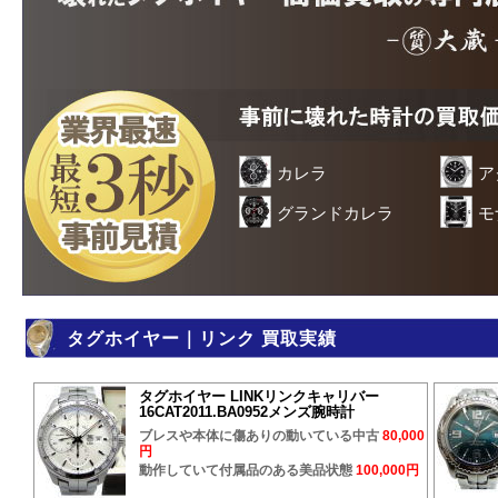
カレラ
ア
グランドカレラ
モ
タグホイヤー｜リンク 買取実績
タグホイヤー LINKリンクキャリバー
16CAT2011.BA0952メンズ腕時計
ブレスや本体に傷ありの動いている中古
80,000
円
動作していて付属品のある美品状態
100,000円