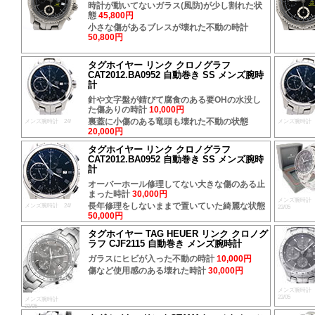
時計が動いてないガラス(風防)が少し割れた状
態
45,800円
小さな傷があるブレスが壊れた不動の時計
50,800円
タグホイヤー リンク クロノグラフ
CAT2012.BA0952 自動巻き SS メンズ腕時
計
針や文字盤が錆びて腐食のある要OHの水没し
た傷ありの時計
10,000円
裏蓋に小傷のある竜頭も壊れた不動の状態
メンズ腕時計 24/
メンズ腕時計 2
20,000円
タグホイヤー リンク クロノグラフ
CAT2012.BA0952 自動巻き SS メンズ腕時
計
オーバーホール修理してない大きな傷のある止
まった時計
30,000円
メンズ腕
長年修理をしないままで置いていた綺麗な状態
メンズ腕時計 24/
23/05
50,000円
タグホイヤー TAG HEUER リンク クロノグ
ラフ CJF2115 自動巻き メンズ腕時計
ガラスにヒビが入った不動の時計
10,000円
傷など使用感のある壊れた時計
30,000円
メンズ腕
23/05
メンズ腕時計
23/05