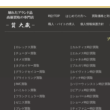
時計TOP
はじめての方へ
買取価格と対
職人・バイトの求人
個人情報保護方針
ブ
|
ロレックス買取
|
カルティエ時計買取
|
チューダー買取
|
エルメス時計買取
|
オメガ買取
|
シャネル時計買取
|
タグホイヤー買取
|
ブルガリ時計買取
|
グランドセイコー買取
|
ルイヴィトン時計買取
|
ブライトリング買取
|
グッチ時計買取
|
IWC買取
|
ハリーウィンストン時計買
|
ハミルトン買取
|
ピアジェ時計買取
|
フランクミュラー買取
|
ショパール時計買取
|
ゼニス買取
|
ショーメ時計買取
|
ブレゲ買取
|
ティファニー時計買取