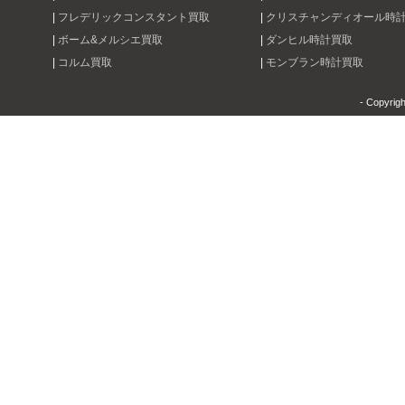
|
フレデリックコンスタント買取
|
クリスチャンディオール時
|
ボーム&メルシエ買取
|
ダンヒル時計買取
|
コルム買取
|
モンブラン時計買取
- Copyrig