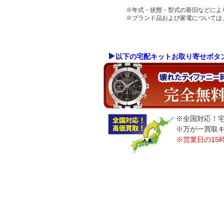
※年式・状態・型式の新旧などによ
※ブランド品および家電については
以下の宅配キットお取り寄せボタ
※全国対応！
※万が一買取
※営業日の15