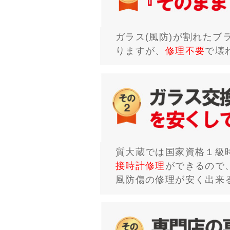
ガラス(風防)が割れた
りますが、
修理不要
で壊
質大蔵では国家資格１級
接時計修理
ができるので
風防傷の修理が安く出来