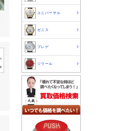
ユニバーサル
あ
ゼニス
ブレゲ
ジラール