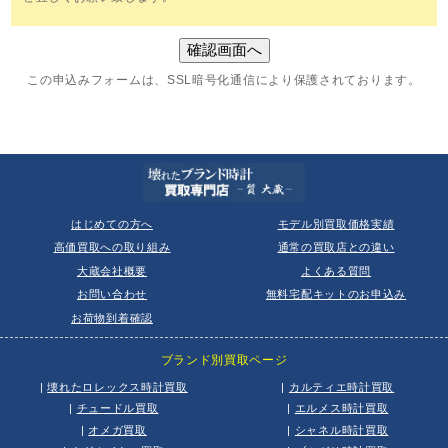
この申込みフォームは、SSL暗号化通信により保護されております。
はじめての方へ
モデル別買取価格実績
高価買取への取り組み
通常の買取店との違い
大蔵会社概要
よくある質問
お問い合わせ
無料宅配キットのお申込み
お荷物到着確認
ブランド別買取ページ
|
壊れたロレックス時計買取
|
カルティエ時計買取
|
チュードル買取
|
エルメス時計買取
|
オメガ買取
|
シャネル時計買取