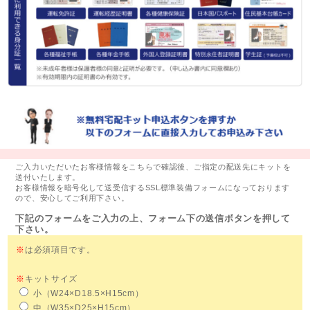
ご入力いただいたお客様情報をこちらで確認後、ご指定の配送先にキットを
送付いたします。
お客様情報を暗号化して送受信するSSL標準装備フォームになっております
ので、安心してご利用下さい。
下記のフォームをご入力の上、フォーム下の送信ボタンを押して
下さい。
※
は必須項目です。
※
キットサイズ
小（W24×D18.5×H15cm）
中（W35×D25×H15cm）