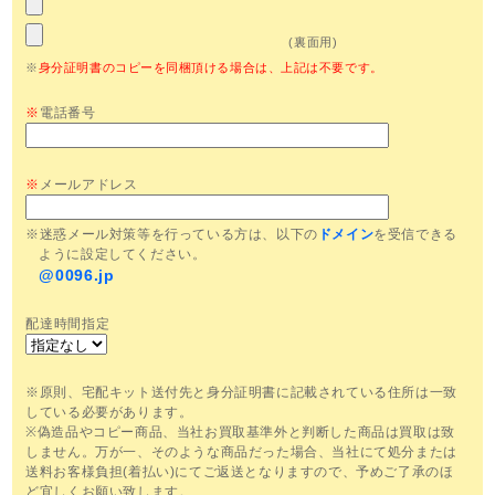
(裏面用)
※
身分証明書のコピーを同梱頂ける場合は、上記は不要です。
※
電話番号
※
メールアドレス
※迷惑メール対策等を行っている方は、以下の
ドメイン
を受信できる
ように設定してください。
@0096.jp
配達時間指定
※原則、宅配キット送付先と身分証明書に記載されている住所は一致
している必要があります。
※偽造品やコピー商品、当社お買取基準外と判断した商品は買取は致
しません。万が一、そのような商品だった場合、当社にて処分または
送料お客様負担(着払い)にてご返送となりますので、予めご了承のほ
ど宜しくお願い致します。