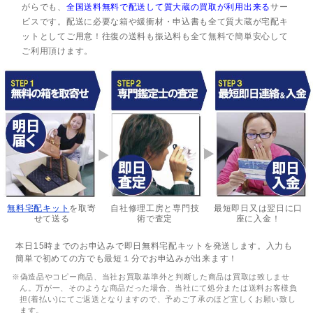
がらでも、
全国送料無料で配送して質大蔵の買取が利用出来る
サー
ビスです。配送に必要な箱や緩衝材・申込書も全て質大蔵が宅配キ
ットとしてご用意！往復の送料も振込料も全て無料で簡単安心して
ご利用頂けます。
無料宅配キット
を取寄
自社修理工房と専門技
最短即日又は翌日に口
せて送る
術で査定
座に入金！
本日15時までのお申込みで即日無料宅配キットを発送します。入力も
簡単で初めての方でも最短１分でお申込みが出来ます！
※偽造品やコピー商品、当社お買取基準外と判断した商品は買取は致しませ
ん。万が一、そのような商品だった場合、当社にて処分または送料お客様負
担(着払い)にてご返送となりますので、予めご了承のほど宜しくお願い致し
ます。