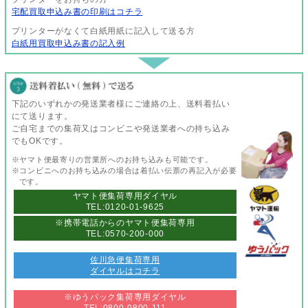
宅配買取申込み書の印刷はコチラ
プリンターがなくて白紙用紙に記入して送る方
白紙用買取申込み書の記入例
下記のいずれかの発送業者様にご連絡の上、送料着払い
にて送ります。
ご自宅までの集荷又はコンビニや発送業者への持ち込み
でもOKです。
※ヤマト便最寄りの営業所へのお持ち込みも可能です。
※コンビニへのお持ち込みの場合は着払い伝票の再記入が必要
です。
ヤマト便集荷専用ダイヤル
TEL:0120-01-9625
※携帯電話からのヤマト便集荷専用
TEL:0570-200-000
佐川急便集荷専用
ダイヤルはコチラ
※ゆうパック集荷専用ダイヤル
TEL:0800-0800-111