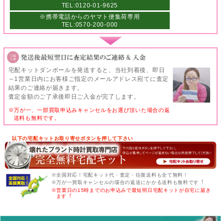
TEL:0120-01-9625
※携帯電話からのヤマト便集荷専用
TEL:0570-200-000
宅配キットダンボールを発送すると、当社到着後、即日
～1営業日内にお客様ご指定のメールアドレス宛てに査定
結果のご連絡が届きます。
査定金額のご了承後即日ご入金が完了します。
※万が一、一部買取申込みキャンセルをお選び頂いた場合の返
送料も無料です。
以下の宅配キットお取り寄せボタンを押して下さい
※全国対応！宅配キット代・査定・往復送料も全て無料！
※万が一買取キャンセルの場合の返送にかかる送料も無料です︕
※営業日の15時までのお申込みで最短明日宅配キットが自宅に届き
ます︕