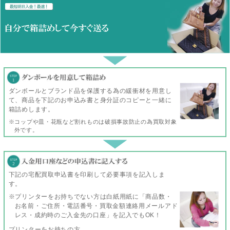
ダンボールとブランド品を保護する為の緩衝材を用意し
て、商品を下記のお申込み書と身分証のコピーと一緒に
箱詰めします。
※コップや皿・花瓶など割れものは破損事故防止の為買取対象
外です。
下記の宅配買取申込書を印刷して必要事項を記入しま
す。
※プリンターをお持ちでない方は白紙用紙に「商品数・
お名前・ご住所・電話番号・買取金額連絡用メールアド
レス・成約時のご入金先の口座」を記入でもOK！
プリンターをお持ちの方