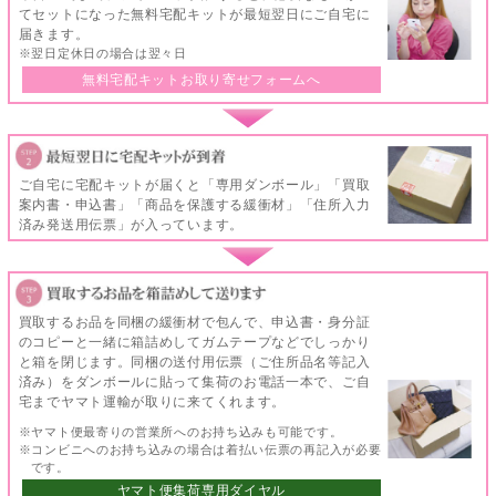
てセットになった無料宅配キットが最短翌日にご自宅に
届きます。
※翌日定休日の場合は翌々日
無料宅配キットお取り寄せフォームへ
ご自宅に宅配キットが届くと「専用ダンボール」「買取
案内書・申込書」「商品を保護する緩衝材」「住所入力
済み発送用伝票」が入っています。
買取するお品を同梱の緩衝材で包んで、申込書・身分証
のコピーと一緒に箱詰めしてガムテープなどでしっかり
と箱を閉じます。同梱の送付用伝票（ご住所品名等記入
済み）をダンボールに貼って集荷のお電話一本で、ご自
宅までヤマト運輸が取りに来てくれます。
※ヤマト便最寄りの営業所へのお持ち込みも可能です。
※コンビニへのお持ち込みの場合は着払い伝票の再記入が必要
です。
ヤマト便集荷専用ダイヤル