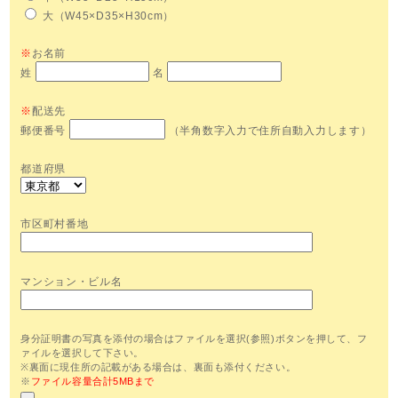
大（W45×D35×H30cm）
※
お名前
姓
名
※
配送先
郵便番号
（半角数字入力で住所自動入力します）
都道府県
市区町村番地
マンション・ビル名
身分証明書の写真を添付の場合はファイルを選択(参照)ボタンを押して、フ
ァイルを選択して下さい。
※裏面に現住所の記載がある場合は、裏面も添付ください。
※
ファイル容量合計5MBまで