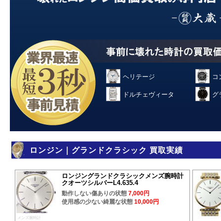
ヘリテージ
コ
ドルチェヴィータ
グ
ロンジン｜グランドクラシック 買取実績
ロンジングランドクラシックメンズ腕時計
クオーツシルバーL4.635.4
動作しない傷ありの状態
7,000円
使用感の少ない綺麗な状態
10,000円
メンズ腕時計