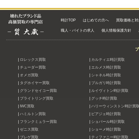
時計TOP
はじめての方へ
買取価格と対
職人・バイトの求人
個人情報保護方針
ブ
|
ロレックス買取
|
カルティエ時計買取
|
チューダー買取
|
エルメス時計買取
|
オメガ買取
|
シャネル時計買取
|
タグホイヤー買取
|
ブルガリ時計買取
|
グランドセイコー買取
|
ルイヴィトン時計買取
|
ブライトリング買取
|
グッチ時計買取
|
IWC買取
|
ハリーウィンストン時計買
|
ハミルトン買取
|
ピアジェ時計買取
|
フランクミュラー買取
|
ショパール時計買取
|
ゼニス買取
|
ショーメ時計買取
|
ブレゲ買取
|
ティファニー時計買取