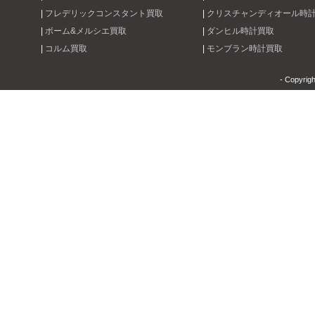
|
フレデリックコンスタント買取
|
クリスチャンディオール時
|
ボーム&メルシエ買取
|
ダンヒル時計買取
|
コルム買取
|
モンブラン時計買取
- Copyrig