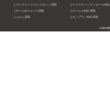
|
フレデリックコンスタント買取
|
クリスチャンディオール時
|
ボーム&メルシエ買取
|
ダンヒル時計買取
|
コルム買取
|
モンブラン時計買取
- Copyrig