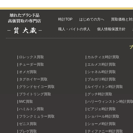
時計TOP
はじめての方へ
買取価格と対
職人・バイトの求人
個人情報保護方針
ブ
|
ロレックス買取
|
カルティエ時計買取
|
チューダー買取
|
エルメス時計買取
|
オメガ買取
|
シャネル時計買取
|
タグホイヤー買取
|
ブルガリ時計買取
|
グランドセイコー買取
|
ルイヴィトン時計買取
|
ブライトリング買取
|
グッチ時計買取
|
IWC買取
|
ハリーウィンストン時計買
|
ハミルトン買取
|
ピアジェ時計買取
|
フランクミュラー買取
|
ショパール時計買取
|
ゼニス買取
|
ショーメ時計買取
|
ブレゲ買取
|
ティファニー時計買取